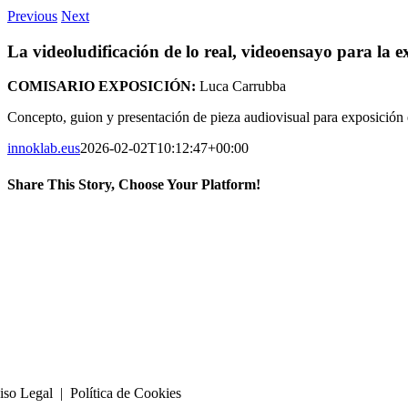
Previous
Next
La videoludificación de lo real, videoensayo para la
COMISARIO EXPOSICIÓN:
Luca Carrubba
Concepto, guion y presentación de pieza audiovisual para exposición 
innoklab.eus
2026-02-02T10:12:47+00:00
Share This Story, Choose Your Platform!
Facebook
X
Bluesky
Reddit
LinkedIn
WhatsApp
Telegram
Tumblr
Xing
Email
Copy
Link
iso Legal | Política de Cookies