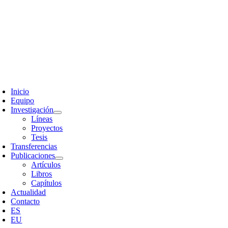
Skip
to
content
oggle
avigation
Inicio
Equipo
Investigación
Líneas
Proyectos
Tesis
Transferencias
Publicaciones
Artículos
Libros
Capítulos
Actualidad
Contacto
ES
EU