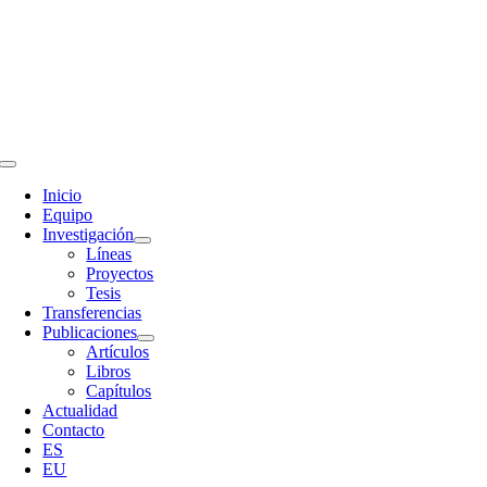
Skip
to
content
Toggle
Navigation
Inicio
Equipo
Investigación
Líneas
Proyectos
Tesis
Transferencias
Publicaciones
Artículos
Libros
Capítulos
Actualidad
Contacto
ES
EU