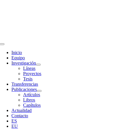
Skip
to
content
Toggle
Navigation
Inicio
Equipo
Investigación
Líneas
Proyectos
Tesis
Transferencias
Publicaciones
Artículos
Libros
Capítulos
Actualidad
Contacto
ES
EU