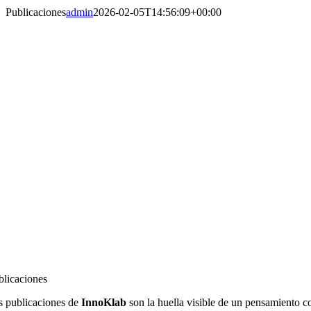
Publicaciones
admin
2026-02-05T14:56:09+00:00
blicaciones
s publicaciones de
InnoKlab
son la huella visible de un pensamiento co