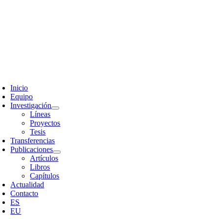
Skip
to
content
oggle
avigation
Inicio
Equipo
Investigación
Líneas
Proyectos
Tesis
Transferencias
Publicaciones
Artículos
Libros
Capítulos
Actualidad
Contacto
ES
EU