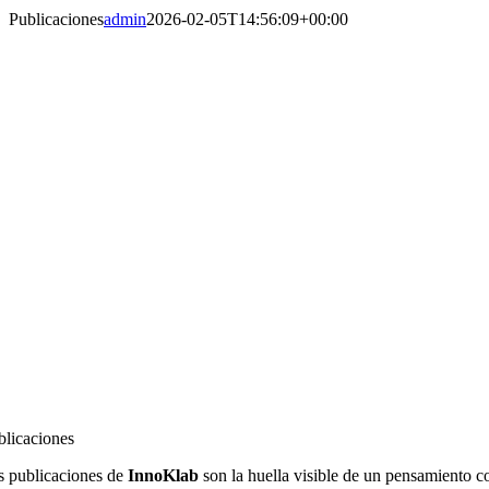
Publicaciones
admin
2026-02-05T14:56:09+00:00
blicaciones
s publicaciones de
InnoKlab
son la huella visible de un pensamiento co