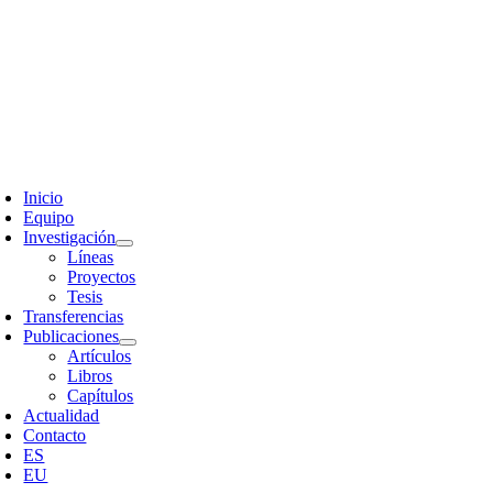
Skip
to
content
oggle
avigation
Inicio
Equipo
Investigación
Líneas
Proyectos
Tesis
Transferencias
Publicaciones
Artículos
Libros
Capítulos
Actualidad
Contacto
ES
EU