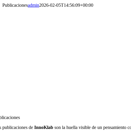
Publicaciones
admin
2026-02-05T14:56:09+00:00
blicaciones
s publicaciones de
InnoKlab
son la huella visible de un pensamiento co