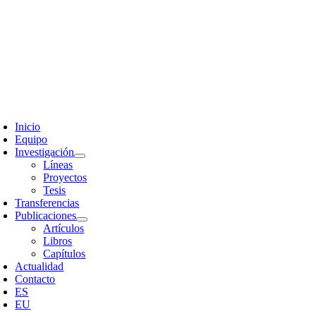
Skip
to
content
oggle
avigation
Inicio
Equipo
Investigación
Líneas
Proyectos
Tesis
Transferencias
Publicaciones
Artículos
Libros
Capítulos
Actualidad
Contacto
ES
EU