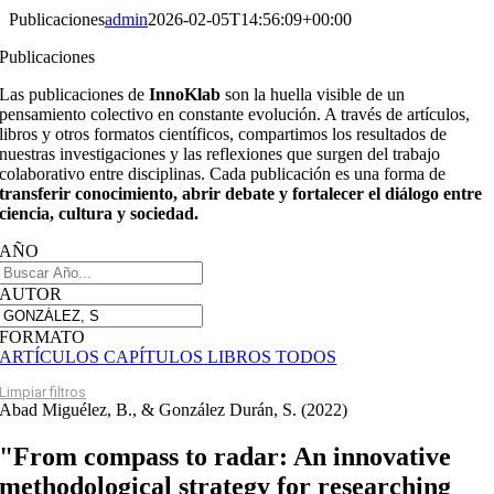
Publicaciones
admin
2026-02-05T14:56:09+00:00
Publicaciones
Las publicaciones de
InnoKlab
son la huella visible de un
pensamiento colectivo en constante evolución. A través de artículos,
libros y otros formatos científicos, compartimos los resultados de
nuestras investigaciones y las reflexiones que surgen del trabajo
colaborativo entre disciplinas. Cada publicación es una forma de
transferir conocimiento, abrir debate y fortalecer el diálogo entre
ciencia, cultura y sociedad.
AÑO
AUTOR
FORMATO
ARTÍCULOS
CAPÍTULOS
LIBROS
TODOS
Limpiar filtros
Abad Miguélez, B., & González Durán, S. (2022)
"From compass to radar: An innovative
methodological strategy for researching