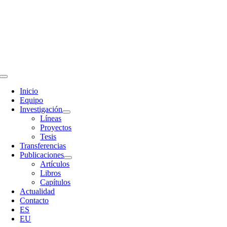
Skip
to
content
Toggle
Navigation
Inicio
Equipo
Investigación
Líneas
Proyectos
Tesis
Transferencias
Publicaciones
Artículos
Libros
Capítulos
Actualidad
Contacto
ES
EU