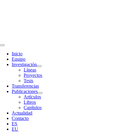
Skip
to
content
Toggle
Navigation
Inicio
Equipo
Investigación
Líneas
Proyectos
Tesis
Transferencias
Publicaciones
Artículos
Libros
Capítulos
Actualidad
Contacto
ES
EU