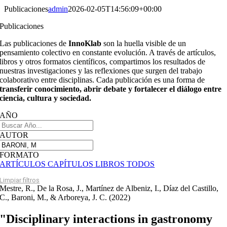
Publicaciones
admin
2026-02-05T14:56:09+00:00
Publicaciones
Las publicaciones de
InnoKlab
son la huella visible de un
pensamiento colectivo en constante evolución. A través de artículos,
libros y otros formatos científicos, compartimos los resultados de
nuestras investigaciones y las reflexiones que surgen del trabajo
colaborativo entre disciplinas. Cada publicación es una forma de
transferir conocimiento, abrir debate y fortalecer el diálogo entre
ciencia, cultura y sociedad.
AÑO
AUTOR
FORMATO
ARTÍCULOS
CAPÍTULOS
LIBROS
TODOS
Limpiar filtros
Mestre, R., De la Rosa, J., Martínez de Albeniz, I., Díaz del Castillo,
C., Baroni, M., & Arboreya, J. C. (2022)
"Disciplinary interactions in gastronomy