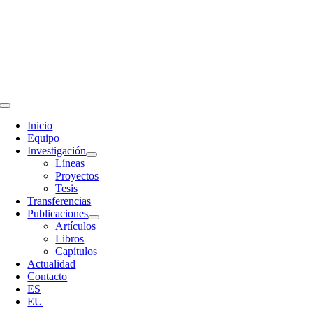
Skip
to
content
Toggle
Navigation
Inicio
Equipo
Investigación
Líneas
Proyectos
Tesis
Transferencias
Publicaciones
Artículos
Libros
Capítulos
Actualidad
Contacto
ES
EU