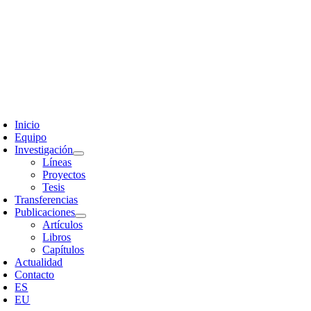
Skip
to
content
oggle
avigation
Inicio
Equipo
Investigación
Líneas
Proyectos
Tesis
Transferencias
Publicaciones
Artículos
Libros
Capítulos
Actualidad
Contacto
ES
EU