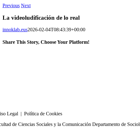
Previous
Next
La videoludificación de lo real
innoklab.eus
2026-02-04T08:43:39+00:00
Share This Story, Choose Your Platform!
Facebook
X
Bluesky
Reddit
LinkedIn
WhatsApp
Telegram
Tumblr
Xing
Email
Copy
Link
iso Legal | Política de Cookies
cultad de Ciencias Sociales y la Comunicación Departamento de Sociolo
la@innoklab.com