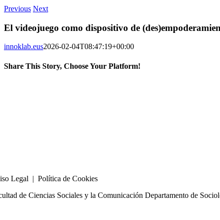
Previous
Next
El videojuego como dispositivo de (des)empoderamien
innoklab.eus
2026-02-04T08:47:19+00:00
Share This Story, Choose Your Platform!
Facebook
X
Bluesky
Reddit
LinkedIn
WhatsApp
Telegram
Tumblr
Xing
Email
Copy
Link
iso Legal | Política de Cookies
cultad de Ciencias Sociales y la Comunicación Departamento de Sociolo
la@innoklab.com