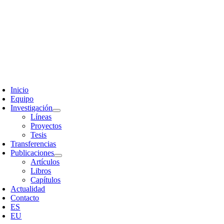
Skip
to
content
oggle
avigation
Inicio
Equipo
Investigación
Líneas
Proyectos
Tesis
Transferencias
Publicaciones
Artículos
Libros
Capítulos
Actualidad
Contacto
ES
EU