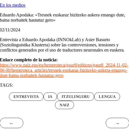
En los medios
Eduardo Apodaka: «Tresnek euskaraz bizitzeko aukera emango dute,
baina norbaitek hautatuz gero»
02/11/2024
Entrevista a Eduardo Apodaka (INNOkLab) y Asier Basurto
(Soziolinguistika Klusterra) sobre las controversiones, tensiones y
conflictos generados por el uso de traductores neuronales en euskera.
Enlace completo de la noticia:
https://www.naiz.eus/eu/hemeroteca/gaur8/editions/gaur8_2024-11-02-
06-00/hemeroteca_articles/tresnek-euskaraz-bizitzeko-aukera-emango-
dute-baina-norbaitek-hautatuz-gero
TAGS:
ENTREVISTA
IA
ITZULINGURU
LENGUA
NAIZ