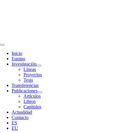
Skip
to
content
Toggle
Navigation
Inicio
Equipo
Investigación
Líneas
Proyectos
Tesis
Transferencias
Publicaciones
Artículos
Libros
Capítulos
Actualidad
Contacto
ES
EU