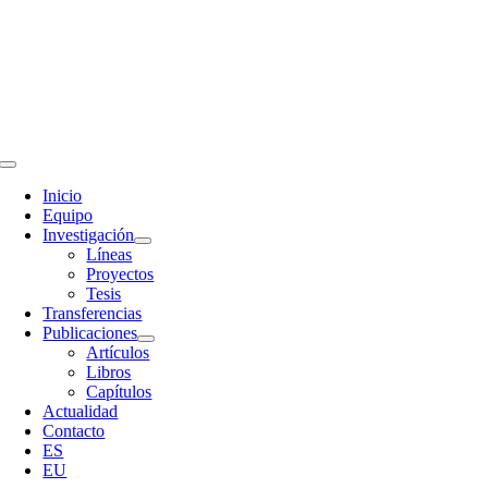
Skip
to
content
Toggle
Navigation
Inicio
Equipo
Investigación
Líneas
Proyectos
Tesis
Transferencias
Publicaciones
Artículos
Libros
Capítulos
Actualidad
Contacto
ES
EU